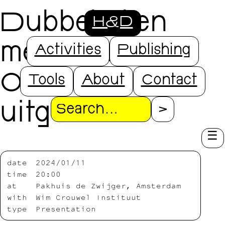
Dubbelrol en
H&D
meervoudsspel:
Activities
Publishing
Ontwerpen en
Tools
About
Contact
uitgeven
Search
date
2024/01/11
time
20:00
at
Pakhuis de Zwijger, Amsterdam
with
Wim Crouwel Instituut
type
Presentation