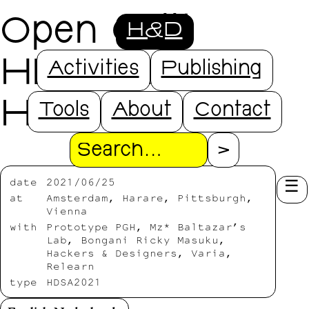
Open Call!
H&D
HDSA2021:
Activities
Publishing
Hello World?
Tools
About
Contact
Search
date
2021/06/25
at
Amsterdam, Harare, Pittsburgh,
Vienna
with
Prototype PGH, Mz* Baltazar’s
Lab, Bongani Ricky Masuku,
Hackers & Designers, Varia,
Relearn
type
HDSA2021