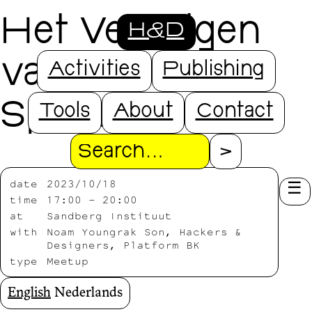
Het Verenigen
H&D
van het
Activities
Publishing
Speculatieve
Tools
About
Contact
Search
date
2023/10/18
time
17:00 – 20:00
at
Sandberg Instituut
with
Noam Youngrak Son, Hackers &
Designers, Platform BK
type
Meetup
English
Nederlands